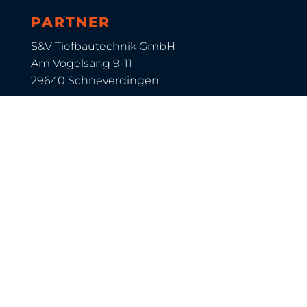
PARTNER
S&V Tiefbautechnik GmbH
Am Vogelsang 9-11
29640 Schneverdingen
Telefon: 0 51 93 / 80 98-0
Telefax: 0 51 93 / 80 98-1
www.s-v-tiefbau.de