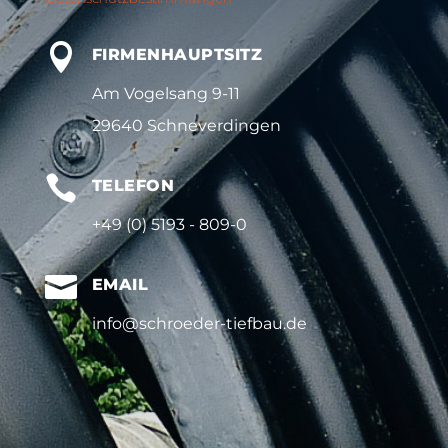

FIRMENHAUPTSITZ
Am Vogelsang 9-11
29640 Schneverdingen

TELEFON
+49 (0) 5193 - 809-0

EMAIL
info@schroeder-tiefbau.de